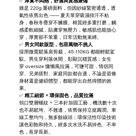
✅ 
厚實不悶熱，舒適與質感兼備
雖是 220g 重磅面料，但因紗線緊密通透，透
氣性依舊出色 —— 夏天單穿吸濕排汗不粘
身，春秋冬疊穿不臃腫。棉質經多重打磨，觸
感柔軟細膩，貼膚穿無壓力，敏感肌也能放心
穿，厚實卻不笨重，日常活動無束縛。
✅ 
男女同款版型，包容萬物不挑人
採用微寬鬆落肩剪裁，45-110KG 都能輕鬆駕
馭。男生穿利落休閒，彰顯沉穩質感；女生
穿 oversize 慵懶風拉滿，可鹽可甜，情侶同
穿、兄弟搭對、家庭同款都合適，不論是苗條
身材還是健碩體型，都能穿出自然得體的效
果。
✅ 
精工細節 + 環保固色，品質拉滿
領口雙層螺紋 + 三本針加固工藝，機洗數十次
也不易鬆垮、不翹邊，依舊保持立挺圓潤。車
線工整均勻，無多餘線頭；環保活性印染技術
讓色彩飽和持久，經多次水洗不易掉色、不串
色，長穿長新。