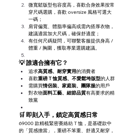
微寬鬆版型包容度高，喜歡合身效果按常
穿尺碼選購，喜歡 oversize 風格可選大
一碼；
肩背偏寬、體脂率偏高或需內搭厚衣物，
建議適當加大尺碼，確保舒適度；
有任何尺碼疑問，可聯繫客服提供身高 / 
體重 / 胸圍，獲取專業選購建議。
💡 誰適合擁有它？
追求
高質感、耐穿實用
的消費者
喜歡
重磅 T 恤質感、不愛鬆垮版型
的人群
需購買
情侶裝、家庭裝、團隊服
的用戶
對衣物
面料工藝、細節品質
有高要求的精
致黨
🛒 即刻入手，鎖定高質感日常
69000 款精梳緊密賽絡紡 T 恤，是基礎款中
的「質感擔當」，重磅不笨重、舒適又耐穿，