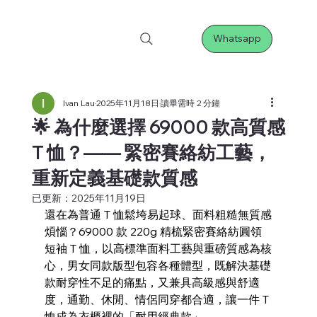
Whatsapp
Ivan Lau
2025年11月18日
讀畢需時 2 分鐘
🌟 為什麼選擇 69000 款高質感
T 恤？—— 緊密賽絡紡工藝，
重新定義基礎款質感
已更新：
2025年11月19日
還在為普通 T 恤鬆垮易起球、面料粗糙無質感
煩惱？69000 款 220g 精梳緊密賽絡紡圓領
短袖 T 恤，以高標準面料工藝與重磅質感為核
心，男女同款版型包容各種體型，既解決基礎
款耐穿性不足的痛點，又兼具高級感與舒適
度，通勤、休閒、情侶同穿都合適，讓一件 T 
恤成為衣櫃裡的「耐用經典款」。