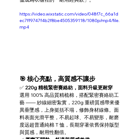
https://video.wixstatic.com/video/048f7c_66a1d
ec7ff9747f4b2f8be4505359118/1080p/mp4/file.
mp4
🎯 核心亮點，高質感不讓步
✅ 
220g 精梳緊密賽絡紡，面料升級更耐穿
選用 100% 高品質精梳棉，搭配緊密賽絡紡工
藝 —— 紗線細密紮實，220g 重磅質感帶來優
異垂墜感，上身挺括不塌，修飾身材線條。面
料表面光滑平整，不易起球、不易變形，耐磨
度远超普通純棉 T 恤，長期穿著依舊保持版型
與質感，耐用性翻倍。