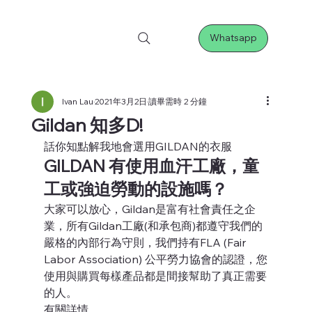
Whatsapp
Ivan Lau
2021年3月2日
讀畢需時 2 分鐘
Gildan 知多D!
話你知點解我地會選用GILDAN的衣服 
GILDAN 有使用血汗工廠，童
工或強迫勞動的設施嗎？
大家可以放心，Gildan是富有社會責任之企
業，所有Gildan工廠(和承包商)都遵守我們的
嚴格的內部行為守則，我們持有FLA (Fair 
Labor Association) 公平勞力協會的認證，您
使用與購買每樣產品都是間接幫助了真正需要
的人。
有關詳情。 