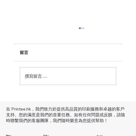
留言
撰寫留言......
🌟 為什麼選擇 BYW3001 款毛圈衛衣？
—— 厚實保暖，舒適與質感雙在線
在 Printee.hk，我們致力於提供高品質的印刷服務和卓越的客戶
支持。您的滿意是我們的首要任務。如有任何問題或反饋，請隨
時聯繫我們的客服團隊，我們隨時樂意為您提供幫助！
Menu
Policy